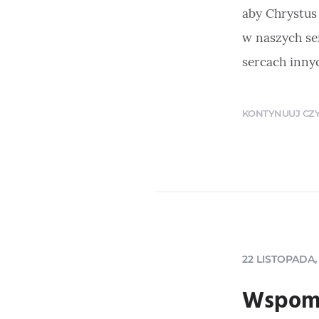
aby Chrystus 
w naszych ser
sercach innyc
KONTYNUUJ CZYT
22 LISTOPADA,
Wspomn