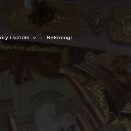
óry i schole
Nekrologi