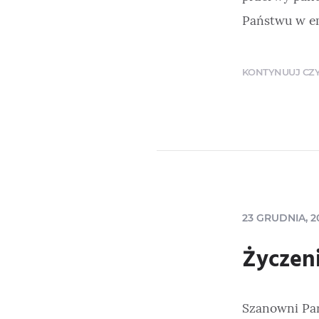
Państwu w em
KONTYNUUJ CZYT
23 GRUDNIA, 2
Życzen
Szanowni Pań