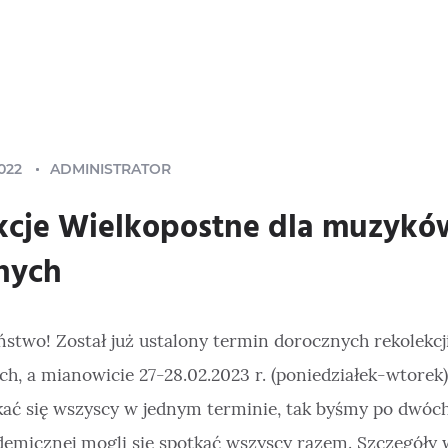
022
ADMINISTRATOR
kcje Wielkopostne dla muzykó
nych
stwo! Został już ustalony termin dorocznych rekolekcj
ch, a mianowicie 27-28.02.2023 r. (poniedziałek-wtorek
ać się wszyscy w jednym terminie, tak byśmy po dwóch
emicznej mogli się spotkać wszyscy razem. Szczegóły