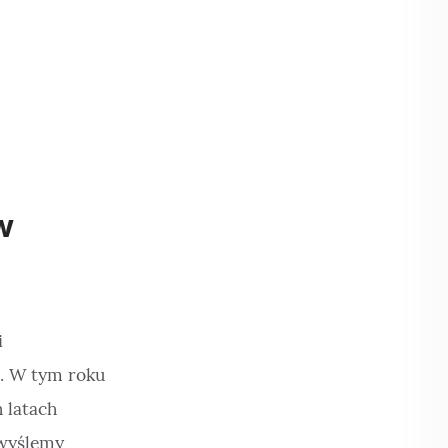
w
i
). W tym roku
 latach
 wyślemy