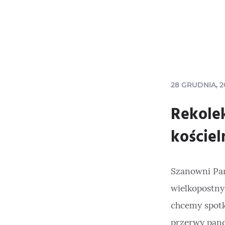
28 GRUDNIA, 2
Rekole
kościel
Szanowni Pań
wielkopostny
chcemy spotk
przerwy pand