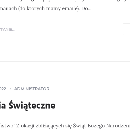
ailach (do których mamy emaile). Do...
ANIE...
022
ADMINISTRATOR
ia Świąteczne
stwo! Z okazji zbliżających się Świąt Bożego Narodzen